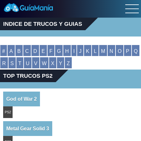
INDICE DE TRUCOS Y GUIAS
#
A
B
C
D
E
F
G
H
I
J
K
L
M
N
O
P
Q
R
S
T
U
V
W
X
Y
Z
TOP TRUCOS PS2
God of War 2
PS2
Metal Gear Solid 3