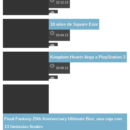
22.12.13
10 años de Square Enix
03.04.13
Kingdom Hearts llega a PlayStation 3
20.09.12
Final Fantasy 25th Anniversary Ultimate Box, una caja con
13 fantasías finales