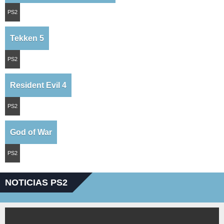
PS2
Tekken 5
PS2
Resident Evil 4
PS2
God of War
PS2
NOTICIAS PS2