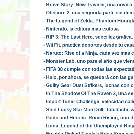
-
Brave Story: New Traveler, una novela
-
Obscure 2, una segunda parte sin de
-
The Legend of Zelda: Phantom Hourgla
-
Nintendo, la editora más exitosa
-
RIP 3: The Last Hero, sencillez gráfica,
-
Wii Fit, practica deportes desde tu cas
-
Naruto: Rise of a Ninja, cada vez más c
-
Monster Lab, uno para el año que vien
-
FIFA 08 cumple con todas las expectat
-
Halo, por ahora, se quedará con las gan
-
Guilty Gear Dust Strikers, luchas con 
-
In The Shadow Of The Raven 2, una se
-
Import Tuner Challenge, velocidad call
-
Shin Lucky Star Moe Drill: Tabidachi, 
-
Gods and Heroes: Rome Rising, uno de
-
Izuna: Legend of the Unemployed Ninja,
-
Freshly-Picked Tingle’s Rosy Rupeelan