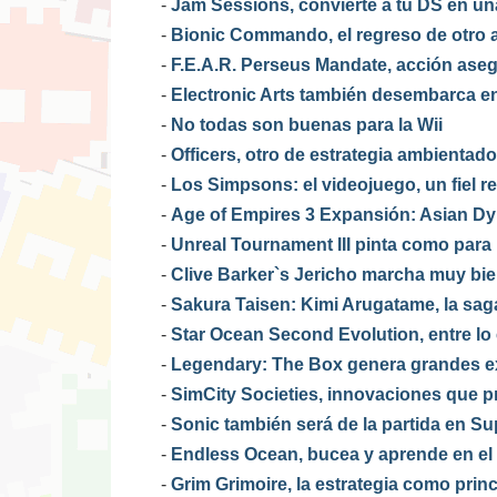
-
Jam Sessions, convierte a tu DS en un
-
Bionic Commando, el regreso de otro a
-
F.E.A.R. Perseus Mandate, acción ase
-
Electronic Arts también desembarca e
-
No todas son buenas para la Wii
-
Officers, otro de estrategia ambientad
-
Los Simpsons: el videojuego, un fiel ref
-
Age of Empires 3 Expansión: Asian Dyn
-
Unreal Tournament III pinta como para
-
Clive Barker`s Jericho marcha muy bi
-
Sakura Taisen: Kimi Arugatame, la sa
-
Star Ocean Second Evolution, entre lo c
-
Legendary: The Box genera grandes e
-
SimCity Societies, innovaciones que p
-
Sonic también será de la partida en 
-
Endless Ocean, bucea y aprende en el
-
Grim Grimoire, la estrategia como princ