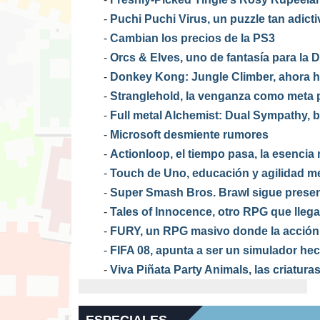
-
Puchi Puchi Virus, un puzzle tan adic
-
Cambian los precios de la PS3
-
Orcs & Elves, uno de fantasía para la 
-
Donkey Kong: Jungle Climber, ahora h
-
Stranglehold, la venganza como meta p
-
Full metal Alchemist: Dual Sympathy, bu
-
Microsoft desmiente rumores
-
Actionloop, el tiempo pasa, la esencia
-
Touch de Uno, educación y agilidad me
-
Super Smash Bros. Brawl sigue prese
-
Tales of Innocence, otro RPG que llega
-
FURY, un RPG masivo donde la acción 
-
FIFA 08, apunta a ser un simulador he
-
Viva Piñata Party Animals, las criaturas