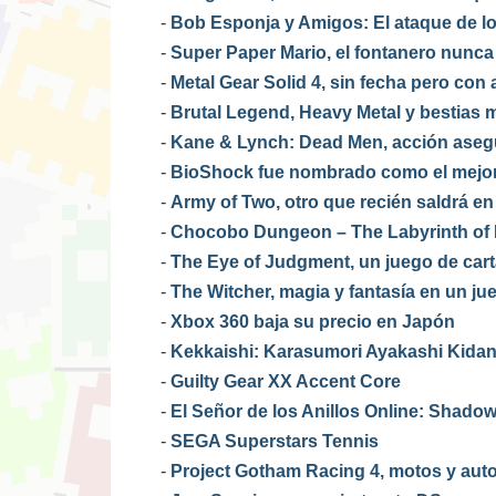
-
Bob Esponja y Amigos: El ataque de los
-
Super Paper Mario, el fontanero nunc
-
Metal Gear Solid 4, sin fecha pero con
-
Brutal Legend, Heavy Metal y bestias m
-
Kane & Lynch: Dead Men, acción aseg
-
BioShock fue nombrado como el mejor 
-
Army of Two, otro que recién saldrá en
-
Chocobo Dungeon – The Labyrinth of L
-
The Eye of Judgment, un juego de cart
-
The Witcher, magia y fantasía en un ju
-
Xbox 360 baja su precio en Japón
-
Kekkaishi: Karasumori Ayakashi Kidan
-
Guilty Gear XX Accent Core
-
El Señor de los Anillos Online: Shado
-
SEGA Superstars Tennis
-
Project Gotham Racing 4, motos y auto