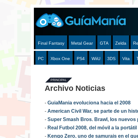
Final Fantasy
Metal Gear
GTA
Zelda
Re
PC
Xbox One
PS4
WiiU
3DS
Vita
PRINCIPAL
Archivo Noticias
-
GuiaMania evoluciona hacia el 2008
-
American Civil War, se parte de un his
-
Super Smash Bros. Brawl, los nuevos 
-
Real Futbol 2008, del móvil a la portáti
-
Kengo Zero, uno de samurais en el que 