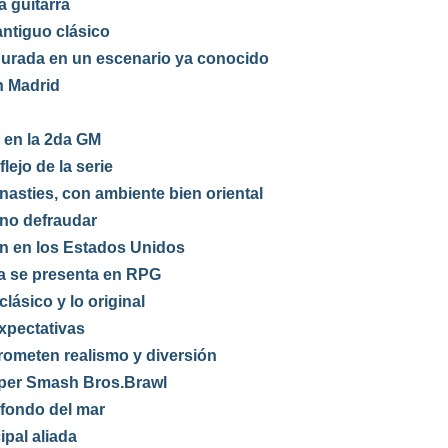
a guitarra
ntiguo clásico
gurada en un escenario ya conocido
n Madrid
o en la 2da GM
lejo de la serie
asties, con ambiente bien oriental
 no defraudar
en en los Estados Unidos
ga se presenta en RPG
lásico y lo original
xpectativas
rometen realismo y diversión
Super Smash Bros.Brawl
 fondo del mar
ipal aliada