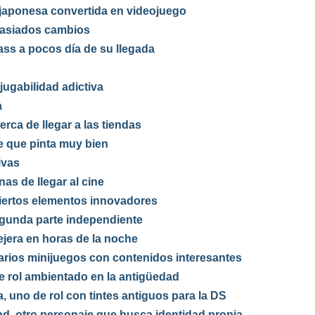
 japonesa convertida en videojuego
masiados cambios
ss a pocos día de su llegada
 jugabilidad adictiva
a
erca de llegar a las tiendas
e que pinta muy bien
ivas
as de llegar al cine
ciertos elementos innovadores
gunda parte independiente
ejera en horas de la noche
varios minijuegos con contenidos interesantes
 rol ambientado en la antigüedad
 uno de rol con tintes antiguos para la DS
d, otro personaje que busca identidad propia