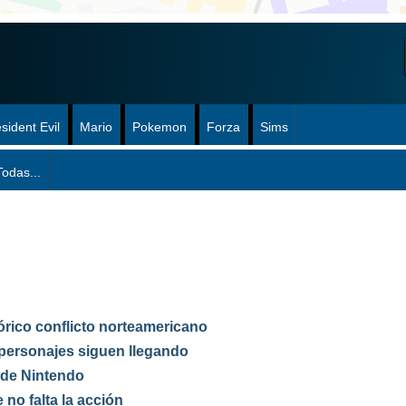
sident Evil
Mario
Pokemon
Forza
Sims
Todas...
tórico conflicto norteamericano
personajes siguen llegando
l de Nintendo
no falta la acción